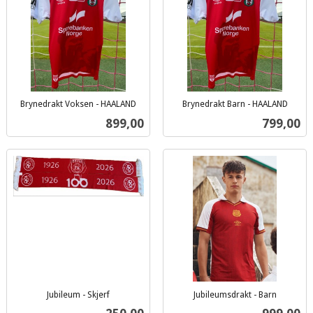
Brynedrakt Voksen - HAALAND
Brynedrakt Barn - HAALAND
inkl.
inkl.
Pris
Pris
899,00
799,00
mva.
mva.
Jubileum - Skjerf
Jubileumsdrakt - Barn
inkl.
inkl.