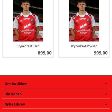
Brynedrakt Barn
Brynedrakt Voksen
inkl.
inkl.
Pris
Pris
899,00
999,00
mva.
mva.
Om butikken
Din konto
Nyhetsbrev