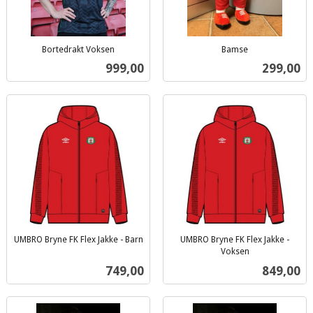
Bortedrakt Voksen
Bamse
inkl.
inkl.
Pris
Pris
999,00
299,00
mva.
mva.
UMBRO Bryne FK Flex Jakke - Barn
UMBRO Bryne FK Flex Jakke -
inkl.
Voksen
inkl.
mva.
Pris
Pris
749,00
849,00
mva.