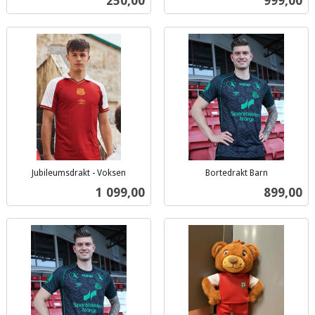
Pris
Pris
250,00
999,00
mva.
mva.
Jubileumsdrakt - Voksen
Bortedrakt Barn
inkl.
inkl.
Pris
Pris
1 099,00
899,00
mva.
mva.