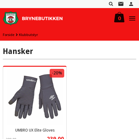
Gå
til
innholdet
0
Forside
Klubbutstyr
Hansker
-20%
UMBRO UX Elite Gloves
Rabatt
inkl.
Tilbud
239,00