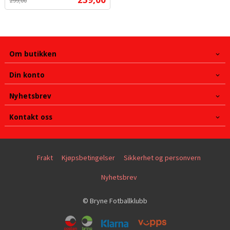
299,00
mva.
Om butikken
Din konto
Nyhetsbrev
Kontakt oss
Frakt
Kjøpsbetingelser
Sikkerhet og personvern
Nyhetsbrev
© Bryne Fotballklubb