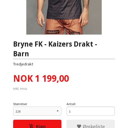
Bryne FK - Kaizers Drakt -
Barn
Tredjedrakt
Pris
NOK
1 199,00
inkl. mva.
Størrelser
Antall
Kjøp
Ønskeliste