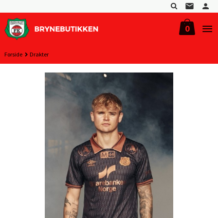
Gå
til
innholdet
0
Forside
Drakter