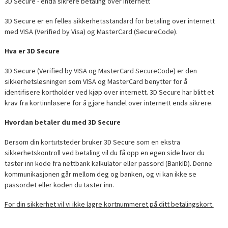
3D Secure - enda sikrere betaling over internett
3D Secure er en felles sikkerhetsstandard for betaling over internett
med VISA (Verified by Visa) og MasterCard (SecureCode).
Hva er 3D Secure
3D Secure (Verified by VISA og MasterCard SecureCode) er den
sikkerhetsløsningen som VISA og MasterCard benytter for å
identifisere kortholder ved kjøp over internett. 3D Secure har blitt et
krav fra kortinnløsere for å gjøre handel over internett enda sikrere.
Hvordan betaler du med 3D Secure
Dersom din kortutsteder bruker 3D Secure som en ekstra
sikkerhetskontroll ved betaling vil du få opp en egen side hvor du
taster inn kode fra nettbank kalkulator eller passord (BankID). Denne
kommunikasjonen går mellom deg og banken, og vi kan ikke se
passordet eller koden du taster inn.
For din sikkerhet vil vi ikke lagre kortnummeret på ditt betalingskort.