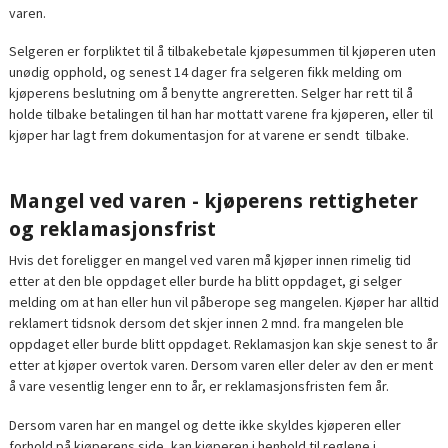
varen.
Selgeren er forpliktet til å tilbakebetale kjøpesummen til kjøperen uten
unødig opphold, og senest 14 dager fra selgeren fikk melding om
kjøperens beslutning om å benytte angreretten. Selger har rett til å
holde tilbake betalingen til han har mottatt varene fra kjøperen, eller til
kjøper har lagt frem dokumentasjon for at varene er sendt tilbake.
Mangel ved varen - kjøperens rettigheter
og reklamasjonsfrist
Hvis det foreligger en mangel ved varen må kjøper innen rimelig tid
etter at den ble oppdaget eller burde ha blitt oppdaget, gi selger
melding om at han eller hun vil påberope seg mangelen. Kjøper har alltid
reklamert tidsnok dersom det skjer innen 2 mnd. fra mangelen ble
oppdaget eller burde blitt oppdaget. Reklamasjon kan skje senest to år
etter at kjøper overtok varen. Dersom varen eller deler av den er ment
å vare vesentlig lenger enn to år, er reklamasjonsfristen fem år.
Dersom varen har en mangel og dette ikke skyldes kjøperen eller
forhold på kjøperens side, kan kjøperen i henhold til reglene i