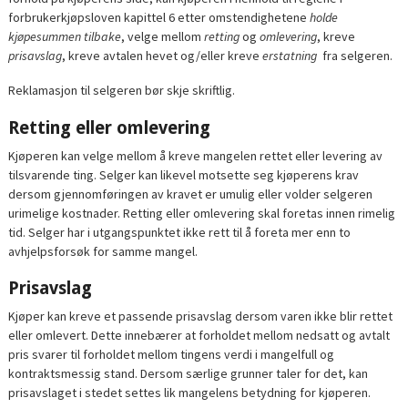
forbrukerkjøpsloven kapittel 6 etter omstendighetene
holde
kjøpesummen tilbake
, velge mellom
retting
og
omlevering
, kreve
prisavslag
, kreve avtalen hevet og/eller kreve
erstatning
fra selgeren.
Reklamasjon til selgeren bør skje skriftlig.
Retting eller omlevering
Kjøperen kan velge mellom å kreve mangelen rettet eller levering av
tilsvarende ting. Selger kan likevel motsette seg kjøperens krav
dersom gjennomføringen av kravet er umulig eller volder selgeren
urimelige kostnader. Retting eller omlevering skal foretas innen rimelig
tid. Selger har i utgangspunktet ikke rett til å foreta mer enn to
avhjelpsforsøk for samme mangel.
Prisavslag
Kjøper kan kreve et passende prisavslag dersom varen ikke blir rettet
eller omlevert. Dette innebærer at forholdet mellom nedsatt og avtalt
pris svarer til forholdet mellom tingens verdi i mangelfull og
kontraktsmessig stand. Dersom særlige grunner taler for det, kan
prisavslaget i stedet settes lik mangelens betydning for kjøperen.