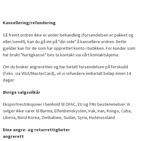
Kansellering/refundering
Så fremt ordren ikke er under behandling (forsendelsen er pakket og
eller/sendt), kan du gå inn på "din side" å kansellere ordren. Dette
gjelder kun for de som har opprettet konto i butikken. For kunder som
har brukt "hurtigkasse" bes ta kontakt via vårt kontaktskjema.
Om du bruker angreretten og har betalt forsendelsen på forskudd
(f.eks. via VISA/MasterCard), vil vi refundere innbetalt beløp innen 14
dager.
Øvrige salgsvilkår
Eksportrestriksjoner I henhold til OFAC, EU og FNs bestemmelser. Vi
selger ikke varer til Burma, Elfenbenskysten, Irak, Iran, Kongo, Cuba,
Liberia, Nord-Korea, Zimbabwe, Sudan, Syria, Hviterussland
Dine angre- og returrettigheter
angrerett