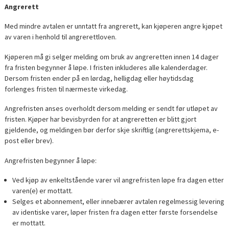
Angrerett
Med mindre avtalen er unntatt fra angrerett, kan kjøperen angre kjøpet
av varen i henhold til angrerettloven.
Kjøperen må gi selger melding om bruk av angreretten innen 14 dager
fra fristen begynner å løpe. I fristen inkluderes alle kalenderdager.
Dersom fristen ender på en lørdag, helligdag eller høytidsdag
forlenges fristen til nærmeste virkedag.
Angrefristen anses overholdt dersom melding er sendt før utløpet av
fristen. Kjøper har bevisbyrden for at angreretten er blitt gjort
gjeldende, og meldingen bør derfor skje skriftlig (angrerettskjema, e-
post eller brev).
Angrefristen begynner å løpe:
Ved kjøp av enkeltstående varer vil angrefristen løpe fra dagen etter
varen(e) er mottatt.
Selges et abonnement, eller innebærer avtalen regelmessig levering
av identiske varer, løper fristen fra dagen etter første forsendelse
er mottatt.