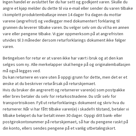
Ingen handel er avsluttet før du har sett og godkjent varen. Skulle du
angre et kjøp melder du dette til via e-mail eller sender du varen tilbake
i komplett produktemballasje innen 14 dager fra dagen du mottar
varene (angrefrist) og vedlegger med dokumentert forklaring til
grunnen du leverer tilbake varen. Du velger selv om du vil ha en annen
vare eller pengene tilbake. Vi gjør oppmerksom på at angrefristen
utvides til 3 måneder dersom returforklarings dokument ikke følger
varen.
Betingelsen for retur er at varen ikke har vært i bruk og at den kan
selges som ny. Alle merkelapper skal henge på og originalemballasjen
må også legges ved.
Du kan returnere en vare uten å oppgi grunn for dette, men det er et
ønske at du beskriver returårsak på returskjemaet.
Hvis du bruker din angrerett og returnerer varen(e) som postpakke
eller brev betaler du selv for returkostnadene. Du står selv for
transportrisikoen. Fyll ut returforklarings dokument og skriv hva du
returnerer. Når vi har fått tilbake varen(e) i skadefri tilstand, betaler vi
tilbake beløpet du har betalt innen 30 dager. Oppgi ditt bank- eller
postgirokontonummer på returskjemaet, så har du pengene raskt på
din konto, ellers sendes pengene på et vanlig utbetalingskort.