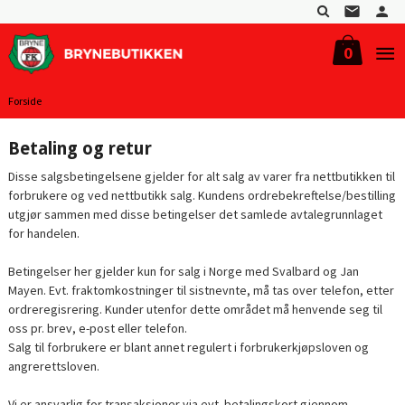
Gå
til
innholdet
0
Forside
Betaling og retur
Disse salgsbetingelsene gjelder for alt salg av varer fra nettbutikken til
forbrukere og ved nettbutikk salg. Kundens ordrebekreftelse/bestilling
utgjør sammen med disse betingelser det samlede avtalegrunnlaget
for handelen.
Betingelser her gjelder kun for salg i Norge med Svalbard og Jan
Mayen. Evt. fraktomkostninger til sistnevnte, må tas over telefon, etter
ordreregisrering. Kunder utenfor dette området må henvende seg til
oss pr. brev, e-post eller telefon.
Salg til forbrukere er blant annet regulert i forbrukerkjøpsloven og
angrerettsloven.
Vi er ansvarlig for transaksjoner via evt. betalingskort gjennom