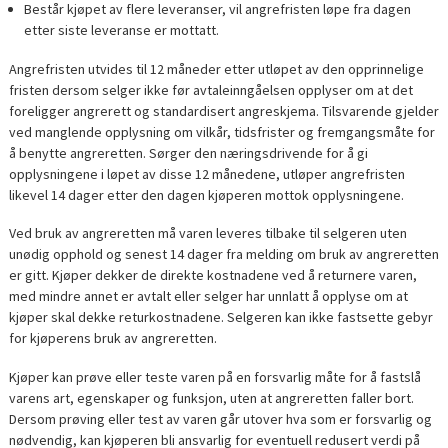
Består kjøpet av flere leveranser, vil angrefristen løpe fra dagen
etter siste leveranse er mottatt.
Angrefristen utvides til 12 måneder etter utløpet av den opprinnelige
fristen dersom selger ikke før avtaleinngåelsen opplyser om at det
foreligger angrerett og standardisert angreskjema. Tilsvarende gjelder
ved manglende opplysning om vilkår, tidsfrister og fremgangsmåte for
å benytte angreretten. Sørger den næringsdrivende for å gi
opplysningene i løpet av disse 12 månedene, utløper angrefristen
likevel 14 dager etter den dagen kjøperen mottok opplysningene.
Ved bruk av angreretten må varen leveres tilbake til selgeren uten
unødig opphold og senest 14 dager fra melding om bruk av angreretten
er gitt. Kjøper dekker de direkte kostnadene ved å returnere varen,
med mindre annet er avtalt eller selger har unnlatt å opplyse om at
kjøper skal dekke returkostnadene. Selgeren kan ikke fastsette gebyr
for kjøperens bruk av angreretten.
Kjøper kan prøve eller teste varen på en forsvarlig måte for å fastslå
varens art, egenskaper og funksjon, uten at angreretten faller bort.
Dersom prøving eller test av varen går utover hva som er forsvarlig og
nødvendig, kan kjøperen bli ansvarlig for eventuell redusert verdi på