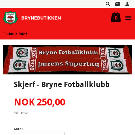
Gå
til
innholdet
0
Forside
Skjerf
Skjerf - Bryne Fotballklubb
Pris
NOK
250,00
inkl. mva.
Antall