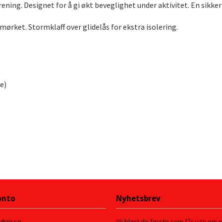
rening. Designet for å gi økt beveglighet under aktivitet. En sikke
mørket. Stormklaff over glidelås for ekstra isolering.
e)
onto
Nyhetsbrev
adresse
Bli blant de første som får vite om 