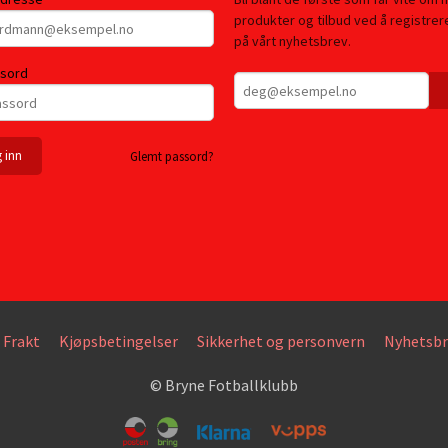
produkter og tilbud ved å registre
på vårt nyhetsbrev.
ssord
Glemt passord?
Frakt
Kjøpsbetingelser
Sikkerhet og personvern
Nyhetsbr
© Bryne Fotballklubb