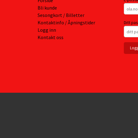
Forside
Bli kunde
Sesongkort / Billetter
Kontaktinfo / Åpningstider
Ditt pa
Logg inn
Kontakt oss