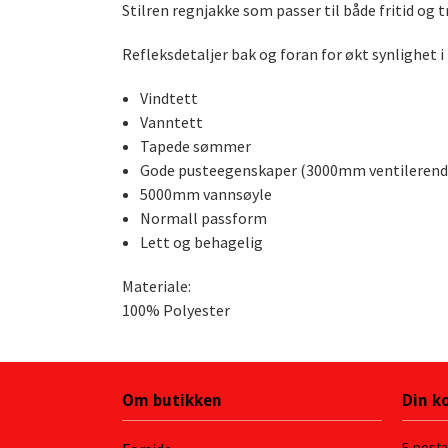
Stilren regnjakke som passer til både fritid og t
Refleksdetaljer bak og foran for økt synlighet i 
Vindtett
Vanntett
Tapede sømmer
Gode pusteegenskaper (3000mm ventilerend
5000mm vannsøyle
Normall passform
Lett og behagelig
Materiale:
100% Polyester
Om butikken
Din k
E-post