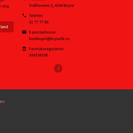
Trallfaveien 3
,
4344
Bryne
re deg
Telefon
51 77 77 00
E-postadresse
butikksjef@brynefk.no
Foretaksregisteret
934238168
ev