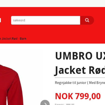
n Jacket Rød - Barn
UMBRO UX 
Jacket Rød
Regnjakke til junior ( Med Bryn
Tilbud
NOK
799,00
Next
Førpris:
999,00