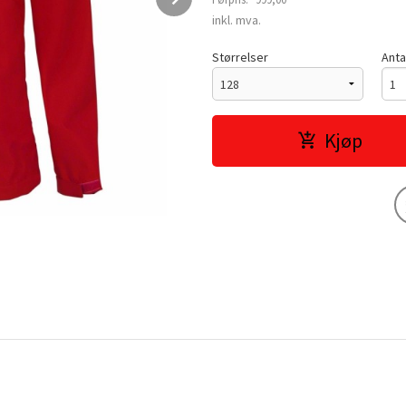
Rabatt
inkl. mva.
Størrelser
Anta
Kjøp