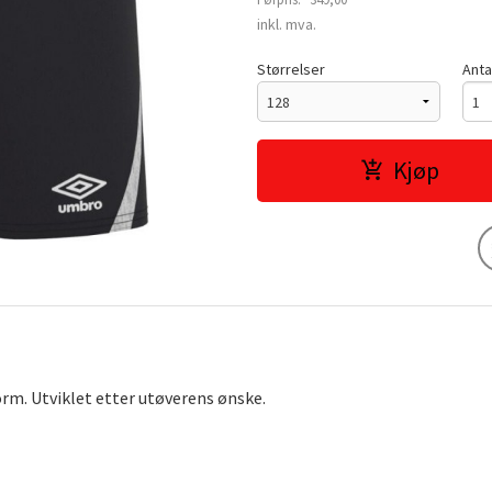
Rabatt
inkl. mva.
Størrelser
Anta
Kjøp
orm. Utviklet etter utøverens ønske.