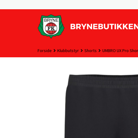
Gå
til
innholdet
Forside
Klubbutstyr
Shorts
UMBRO UX Pro Short