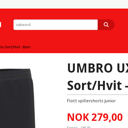
s Sort/Hvit - Barn
UMBRO UX
Sort/Hvit 
Flott spillershorts junior
Tilbud
NOK
279,00
Førpris:
349,00