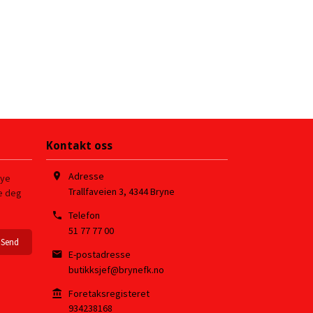
Kontakt oss
Adresse
nye
Trallfaveien 3
,
4344
Bryne
re deg
Telefon
51 77 77 00
E-postadresse
butikksjef@brynefk.no
Foretaksregisteret
934238168